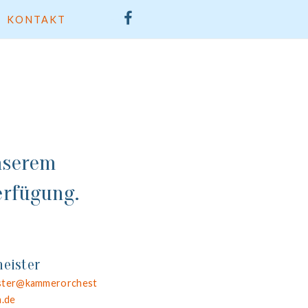
KONTAKT
FB
nserem
erfügung.
eister
ster@kammerorchest
n.de