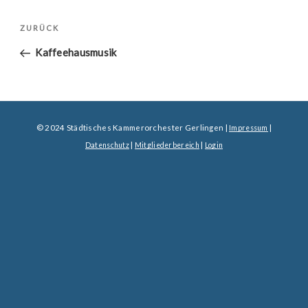
Beitragsnavigation
Vorheriger
ZURÜCK
Beitrag
Kaffeehausmusik
© 2024 Städtisches Kammerorchester Gerlingen |
|
Impressum
|
|
Datenschutz
Mitgliederbereich
Login