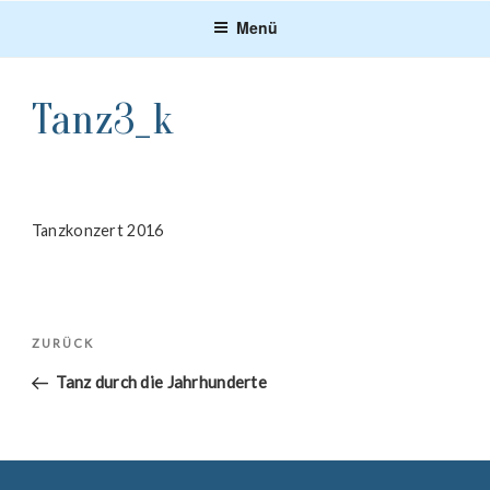
Zum
Menü
Inhalt
springen
Tanz3_k
Tanzkonzert 2016
Beitragsnavigation
Vorheriger
ZURÜCK
Beitrag
Tanz durch die Jahrhunderte